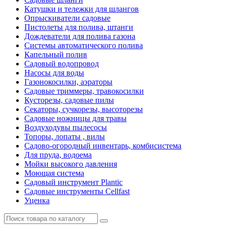
Катушки и тележки для шлангов
Опрыскиватели садовые
Пистолеты для полива, штанги
Дождеватели для полива газона
Системы автоматического полива
Капельный полив
Садовый водопровод
Насосы для воды
Газонокосилки, аэраторы
Садовые триммеры, травокосилки
Кусторезы, садовые пилы
Секаторы, сучкорезы, высоторезы
Садовые ножницы для травы
Воздуходувы пылесосы
Топоры, лопаты , вилы
Садово-огородный инвентарь, комбисистема
Для пруда, водоема
Мойки высокого давления
Моющая система
Садовый инструмент Plantic
Садовые инструменты Cellfast
Уценка