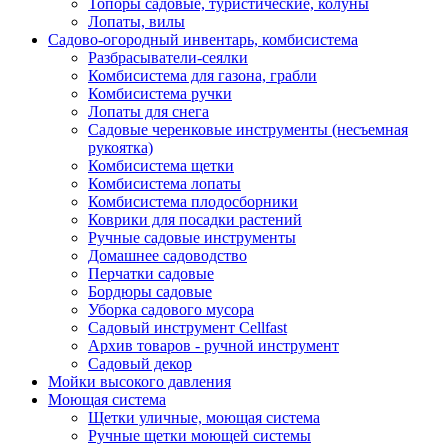
Топоры садовые, туристические, колуны
Лопаты, вилы
Садово-огородный инвентарь, комбисистема
Разбрасыватели-сеялки
Комбисистема для газона, грабли
Комбисистема ручки
Лопаты для снега
Садовые черенковые инструменты (несъемная
рукоятка)
Комбисистема щетки
Комбисистема лопаты
Комбисистема плодосборники
Коврики для посадки растений
Ручные садовые инструменты
Домашнее садоводство
Перчатки садовые
Бордюры садовые
Уборка садового мусора
Садовый инструмент Cellfast
Архив товаров - ручной инструмент
Садовый декор
Мойки высокого давления
Моющая система
Щетки уличные, моющая система
Ручные щетки моющей системы