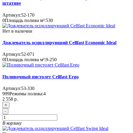
штативе
Артикул:
52-170
0
Площадь полива м²:
530
Нет в наличии
Дождеватель осциллирующий Cellfast Economic Ideal
Артикул:
52-071
0
Площадь полива м²:
9-250
Поливочный пистолет Cellfast Ergo
Артикул:
53-330
999
Режимы полива:
4
2 558 р.
+
-
В корзину