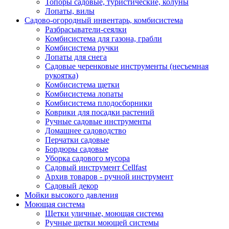
Топоры садовые, туристические, колуны
Лопаты, вилы
Садово-огородный инвентарь, комбисистема
Разбрасыватели-сеялки
Комбисистема для газона, грабли
Комбисистема ручки
Лопаты для снега
Садовые черенковые инструменты (несъемная
рукоятка)
Комбисистема щетки
Комбисистема лопаты
Комбисистема плодосборники
Коврики для посадки растений
Ручные садовые инструменты
Домашнее садоводство
Перчатки садовые
Бордюры садовые
Уборка садового мусора
Садовый инструмент Cellfast
Архив товаров - ручной инструмент
Садовый декор
Мойки высокого давления
Моющая система
Щетки уличные, моющая система
Ручные щетки моющей системы