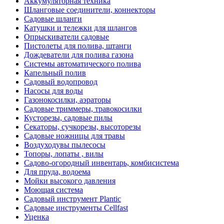
Аккумуляторная техника
Шланговые соединители, коннекторы
Садовые шланги
Катушки и тележки для шлангов
Опрыскиватели садовые
Пистолеты для полива, штанги
Дождеватели для полива газона
Системы автоматического полива
Капельный полив
Садовый водопровод
Насосы для воды
Газонокосилки, аэраторы
Садовые триммеры, травокосилки
Кусторезы, садовые пилы
Секаторы, сучкорезы, высоторезы
Садовые ножницы для травы
Воздуходувы пылесосы
Топоры, лопаты , вилы
Садово-огородный инвентарь, комбисистема
Для пруда, водоема
Мойки высокого давления
Моющая система
Садовый инструмент Plantic
Садовые инструменты Cellfast
Уценка