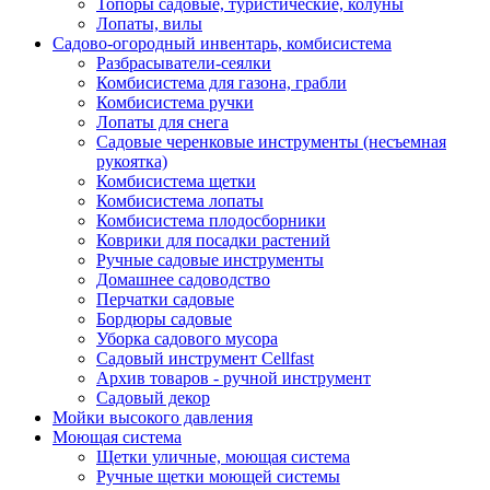
Топоры садовые, туристические, колуны
Лопаты, вилы
Садово-огородный инвентарь, комбисистема
Разбрасыватели-сеялки
Комбисистема для газона, грабли
Комбисистема ручки
Лопаты для снега
Садовые черенковые инструменты (несъемная
рукоятка)
Комбисистема щетки
Комбисистема лопаты
Комбисистема плодосборники
Коврики для посадки растений
Ручные садовые инструменты
Домашнее садоводство
Перчатки садовые
Бордюры садовые
Уборка садового мусора
Садовый инструмент Cellfast
Архив товаров - ручной инструмент
Садовый декор
Мойки высокого давления
Моющая система
Щетки уличные, моющая система
Ручные щетки моющей системы