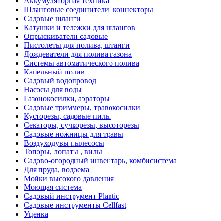
Аккумуляторная техника
Шланговые соединители, коннекторы
Садовые шланги
Катушки и тележки для шлангов
Опрыскиватели садовые
Пистолеты для полива, штанги
Дождеватели для полива газона
Системы автоматического полива
Капельный полив
Садовый водопровод
Насосы для воды
Газонокосилки, аэраторы
Садовые триммеры, травокосилки
Кусторезы, садовые пилы
Секаторы, сучкорезы, высоторезы
Садовые ножницы для травы
Воздуходувы пылесосы
Топоры, лопаты , вилы
Садово-огородный инвентарь, комбисистема
Для пруда, водоема
Мойки высокого давления
Моющая система
Садовый инструмент Plantic
Садовые инструменты Cellfast
Уценка