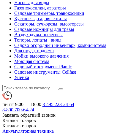
Насосы для воды
Газонокосилки, аэраторы
Садовые триммеры, травокосилки
Кусторезы, садовые пилы
Секаторы, сучкорезы, высоторезы
Садовые ножницы для травы
Воздуходувы пылесосы
Топоры, лопаты , вилы
Садово-огородный инвентарь, комбисистема
Для пруда, водоема
Мойки высокого давления
Моющая система
Садовый инструмент Plantic
Садовые инструменты Cellfast
Уценка
пн-пт 9:00 — 18:00
8-495
223-24-64
8-800
700-64-24
Заказать обратный звонок
Каталог
товаров
Каталог
товаров
Аккумуляторная техника