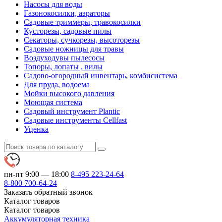
Насосы для воды
Газонокосилки, аэраторы
Садовые триммеры, травокосилки
Кусторезы, садовые пилы
Секаторы, сучкорезы, высоторезы
Садовые ножницы для травы
Воздуходувы пылесосы
Топоры, лопаты , вилы
Садово-огородный инвентарь, комбисистема
Для пруда, водоема
Мойки высокого давления
Моющая система
Садовый инструмент Plantic
Садовые инструменты Cellfast
Уценка
пн-пт 9:00 — 18:00
8-495
223-24-64
8-800
700-64-24
Заказать обратный звонок
Каталог
товаров
Каталог
товаров
Аккумуляторная техника