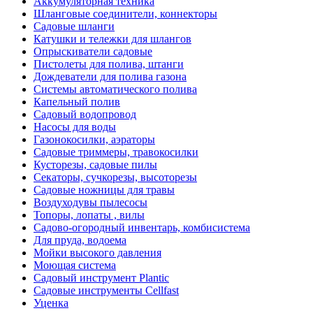
Аккумуляторная техника
Шланговые соединители, коннекторы
Садовые шланги
Катушки и тележки для шлангов
Опрыскиватели садовые
Пистолеты для полива, штанги
Дождеватели для полива газона
Системы автоматического полива
Капельный полив
Садовый водопровод
Насосы для воды
Газонокосилки, аэраторы
Садовые триммеры, травокосилки
Кусторезы, садовые пилы
Секаторы, сучкорезы, высоторезы
Садовые ножницы для травы
Воздуходувы пылесосы
Топоры, лопаты , вилы
Садово-огородный инвентарь, комбисистема
Для пруда, водоема
Мойки высокого давления
Моющая система
Садовый инструмент Plantic
Садовые инструменты Cellfast
Уценка