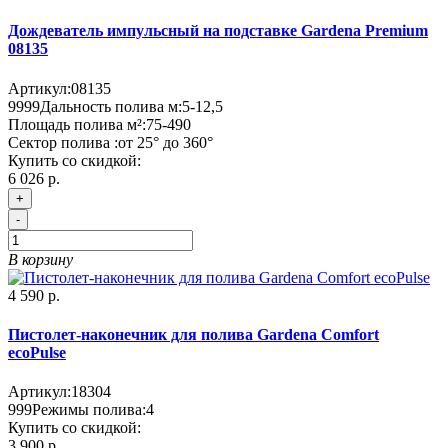
Дождеватель импульсный на подставке Gardena Premium
08135
Артикул:
08135
9999
Дальность полива м:
5-12,5
Площадь полива м²:
75-490
Сектор полива :
от 25° до 360°
Купить со скидкой:
6 026 р.
+
-
В корзину
4 590 р.
Пистолет-наконечник для полива Gardena Comfort
ecoPulse
Артикул:
18304
999
Режимы полива:
4
Купить со скидкой:
3 900 р.