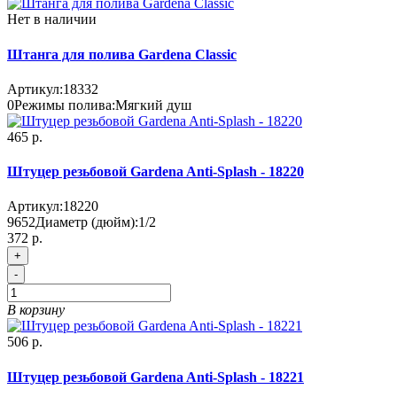
Нет в наличии
Штанга для полива Gardena Classic
Артикул:
18332
0
Режимы полива:
Мягкий душ
465 р.
Штуцер резьбовой Gardena Anti-Splash - 18220
Артикул:
18220
9652
Диаметр (дюйм):
1/2
372 р.
+
-
В корзину
506 р.
Штуцер резьбовой Gardena Anti-Splash - 18221