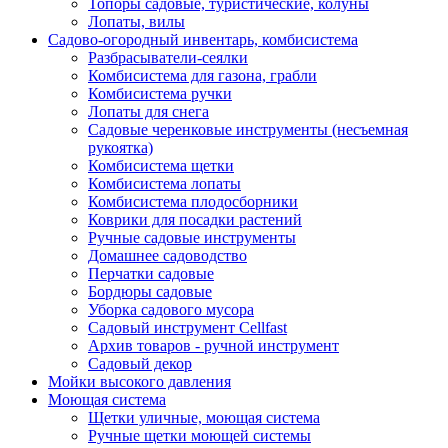
Топоры садовые, туристические, колуны
Лопаты, вилы
Садово-огородный инвентарь, комбисистема
Разбрасыватели-сеялки
Комбисистема для газона, грабли
Комбисистема ручки
Лопаты для снега
Садовые черенковые инструменты (несъемная
рукоятка)
Комбисистема щетки
Комбисистема лопаты
Комбисистема плодосборники
Коврики для посадки растений
Ручные садовые инструменты
Домашнее садоводство
Перчатки садовые
Бордюры садовые
Уборка садового мусора
Садовый инструмент Cellfast
Архив товаров - ручной инструмент
Садовый декор
Мойки высокого давления
Моющая система
Щетки уличные, моющая система
Ручные щетки моющей системы