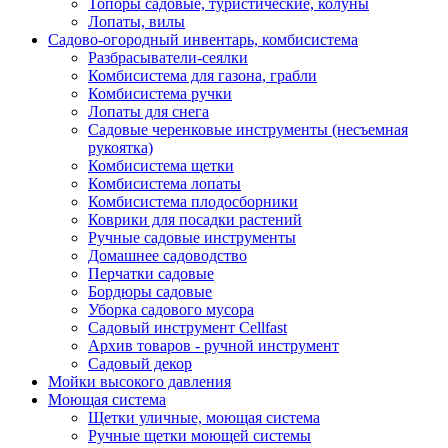
Топоры садовые, туристические, колуны
Лопаты, вилы
Садово-огородный инвентарь, комбисистема
Разбрасыватели-сеялки
Комбисистема для газона, грабли
Комбисистема ручки
Лопаты для снега
Садовые черенковые инструменты (несъемная
рукоятка)
Комбисистема щетки
Комбисистема лопаты
Комбисистема плодосборники
Коврики для посадки растений
Ручные садовые инструменты
Домашнее садоводство
Перчатки садовые
Бордюры садовые
Уборка садового мусора
Садовый инструмент Cellfast
Архив товаров - ручной инструмент
Садовый декор
Мойки высокого давления
Моющая система
Щетки уличные, моющая система
Ручные щетки моющей системы