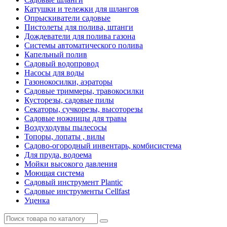
Катушки и тележки для шлангов
Опрыскиватели садовые
Пистолеты для полива, штанги
Дождеватели для полива газона
Системы автоматического полива
Капельный полив
Садовый водопровод
Насосы для воды
Газонокосилки, аэраторы
Садовые триммеры, травокосилки
Кусторезы, садовые пилы
Секаторы, сучкорезы, высоторезы
Садовые ножницы для травы
Воздуходувы пылесосы
Топоры, лопаты , вилы
Садово-огородный инвентарь, комбисистема
Для пруда, водоема
Мойки высокого давления
Моющая система
Садовый инструмент Plantic
Садовые инструменты Cellfast
Уценка