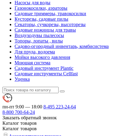
Насосы для воды
Газонокосилки, аэраторы
Садовые триммеры, травокосилки
Кусторезы, садовые пилы
Секаторы, сучкорезы, высоторезы
Садовые ножницы для травы
Воздуходувы пылесосы
Топоры, лопаты , вилы
Садово-огородный инвентарь, комбисистема
Для пруда, водоема
Мойки высокого давления
Моющая система
Садовый инструмент Plantic
Садовые инструменты Cellfast
Уценка
пн-пт 9:00 — 18:00
8-495
223-24-64
8-800
700-64-24
Заказать обратный звонок
Каталог
товаров
Каталог
товаров