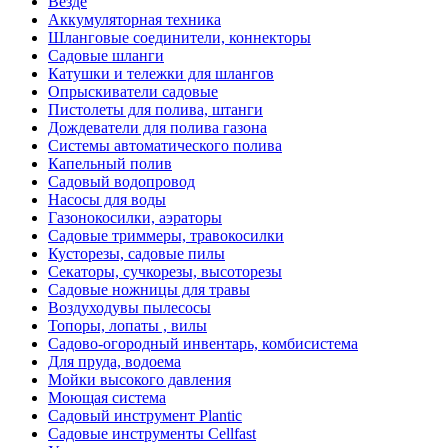
Везде
Аккумуляторная техника
Шланговые соединители, коннекторы
Садовые шланги
Катушки и тележки для шлангов
Опрыскиватели садовые
Пистолеты для полива, штанги
Дождеватели для полива газона
Системы автоматического полива
Капельный полив
Садовый водопровод
Насосы для воды
Газонокосилки, аэраторы
Садовые триммеры, травокосилки
Кусторезы, садовые пилы
Секаторы, сучкорезы, высоторезы
Садовые ножницы для травы
Воздуходувы пылесосы
Топоры, лопаты , вилы
Садово-огородный инвентарь, комбисистема
Для пруда, водоема
Мойки высокого давления
Моющая система
Садовый инструмент Plantic
Садовые инструменты Cellfast