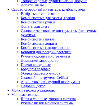
Топоры садовые, туристические, колуны
Лопаты, вилы
Садово-огородный инвентарь, комбисистема
Разбрасыватели-сеялки
Комбисистема для газона, грабли
Комбисистема ручки
Лопаты для снега
Садовые черенковые инструменты (несъемная
рукоятка)
Комбисистема щетки
Комбисистема лопаты
Комбисистема плодосборники
Коврики для посадки растений
Ручные садовые инструменты
Домашнее садоводство
Перчатки садовые
Бордюры садовые
Уборка садового мусора
Садовый инструмент Cellfast
Архив товаров - ручной инструмент
Садовый декор
Мойки высокого давления
Моющая система
Щетки уличные, моющая система
Ручные щетки моющей системы