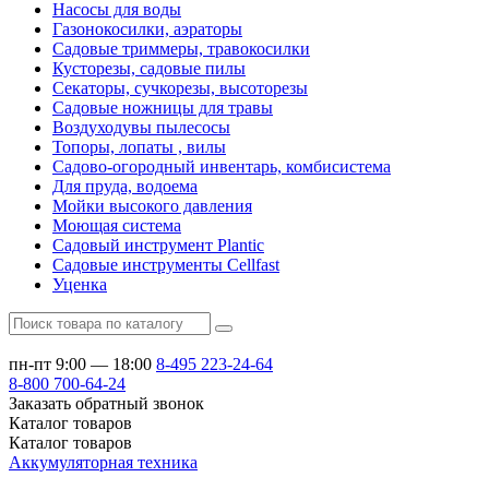
Насосы для воды
Газонокосилки, аэраторы
Садовые триммеры, травокосилки
Кусторезы, садовые пилы
Секаторы, сучкорезы, высоторезы
Садовые ножницы для травы
Воздуходувы пылесосы
Топоры, лопаты , вилы
Садово-огородный инвентарь, комбисистема
Для пруда, водоема
Мойки высокого давления
Моющая система
Садовый инструмент Plantic
Садовые инструменты Cellfast
Уценка
пн-пт 9:00 — 18:00
8-495
223-24-64
8-800
700-64-24
Заказать обратный звонок
Каталог
товаров
Каталог
товаров
Аккумуляторная техника