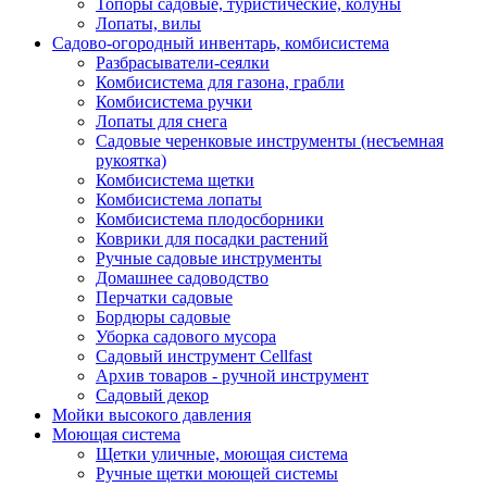
Топоры садовые, туристические, колуны
Лопаты, вилы
Садово-огородный инвентарь, комбисистема
Разбрасыватели-сеялки
Комбисистема для газона, грабли
Комбисистема ручки
Лопаты для снега
Садовые черенковые инструменты (несъемная
рукоятка)
Комбисистема щетки
Комбисистема лопаты
Комбисистема плодосборники
Коврики для посадки растений
Ручные садовые инструменты
Домашнее садоводство
Перчатки садовые
Бордюры садовые
Уборка садового мусора
Садовый инструмент Cellfast
Архив товаров - ручной инструмент
Садовый декор
Мойки высокого давления
Моющая система
Щетки уличные, моющая система
Ручные щетки моющей системы