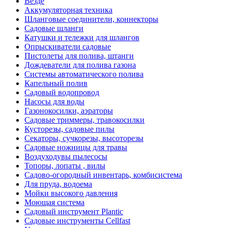
Везде
Аккумуляторная техника
Шланговые соединители, коннекторы
Садовые шланги
Катушки и тележки для шлангов
Опрыскиватели садовые
Пистолеты для полива, штанги
Дождеватели для полива газона
Системы автоматического полива
Капельный полив
Садовый водопровод
Насосы для воды
Газонокосилки, аэраторы
Садовые триммеры, травокосилки
Кусторезы, садовые пилы
Секаторы, сучкорезы, высоторезы
Садовые ножницы для травы
Воздуходувы пылесосы
Топоры, лопаты , вилы
Садово-огородный инвентарь, комбисистема
Для пруда, водоема
Мойки высокого давления
Моющая система
Садовый инструмент Plantic
Садовые инструменты Cellfast