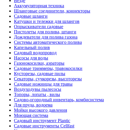
Везде
Аккумуляторная техника
Шланговые соединители, коннекторы
Садовые шланги
Катушки и тележки для шлангов
Опрыскиватели садовые
Пистолеты для полива, штанги
Дождеватели для полива газона
Системы автоматического полива
Капельный полив
Садовый водопровод
Насосы для воды
Газонокосилки, аэраторы
Садовые триммеры, травокосилки
Кусторезы, садовые пилы
Секаторы, сучкорезы, высоторезы
Садовые ножницы для травы
Воздуходувы пылесосы
Топоры, лопаты , вилы
Садово-огородный инвентарь, комбисистема
Для пруда, водоема
Мойки высокого давления
Моющая система
Садовый инструмент Plantic
Садовые инструменты Cellfast