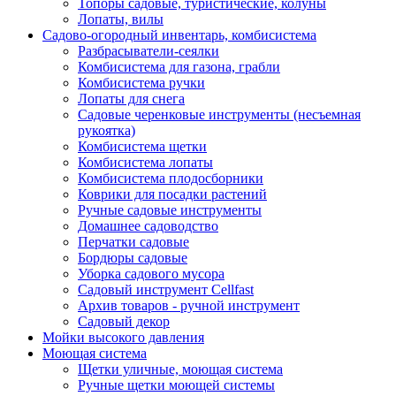
Топоры садовые, туристические, колуны
Лопаты, вилы
Садово-огородный инвентарь, комбисистема
Разбрасыватели-сеялки
Комбисистема для газона, грабли
Комбисистема ручки
Лопаты для снега
Садовые черенковые инструменты (несъемная
рукоятка)
Комбисистема щетки
Комбисистема лопаты
Комбисистема плодосборники
Коврики для посадки растений
Ручные садовые инструменты
Домашнее садоводство
Перчатки садовые
Бордюры садовые
Уборка садового мусора
Садовый инструмент Cellfast
Архив товаров - ручной инструмент
Садовый декор
Мойки высокого давления
Моющая система
Щетки уличные, моющая система
Ручные щетки моющей системы